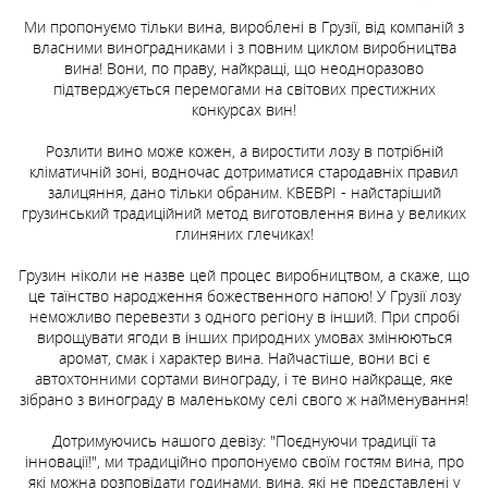
-
-
+
+
Ми пропонуємо тільки вина, вироблені в Грузії, від компаній з
-
-
-
+
+
+
власними виноградниками і з повним циклом виробництва
вина! Вони, по праву, найкращі, що неодноразово
підтверджується перемогами на світових престижних
Замовити доставку
Замовити доставку
конкурсах вин!
Замовити доставку
Замовити доставку
Замовити доставку
Розлити вино може кожен, а виростити лозу в потрібній
кліматичній зоні, водночас дотриматися стародавніх правил
залицяння, дано тільки обраним. КВЕВРІ - найстаріший
грузинський традиційний метод виготовлення вина у великих
глиняних глечиках!
Грузин ніколи не назве цей процес виробництвом, а скаже, що
це таїнство народження божественного напою! У Грузії лозу
неможливо перевезти з одного регіону в інший. При спробі
вирощувати ягоди в інших природних умовах змінюються
аромат, смак і характер вина. Найчастіше, вони всі є
автохтонними сортами винограду, і те вино найкраще, яке
зібрано з винограду в маленькому селі свого ж найменування!
Дотримуючись нашого девізу: "Поєднуючи традиції та
інновації!", ми традиційно пропонуємо своїм гостям вина, про
які можна розповідати годинами, вина, які не представлені у