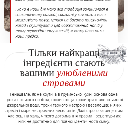
І хоча в наші дні мало яка традиція залишилася в
споконвічному вигляді, сьогодні у кожного з нас є
можливість повернутися на багато тисячоліть
назад і скуштувати цей божественний напій у
тому первозданному вигляді, в якому його пили
наші предки.
Тільки найкращі
інгредієнти стають
вашими
улюбленими
стравами
Генацвале, як не крути, а в грузинської кухні основа одна:
трохи гірського повітря, трохи сонця, трохи кришталево-чистої
джерельної води, трохи гарного настрою і веселощів; ніяких
стресів і море нестримних веселощів. Далі строго за рецептом.
Але ось, на жаль, чіткого дотримання правил і рецептури аж
ніяк не достатньо для повної ідентичності смаку.