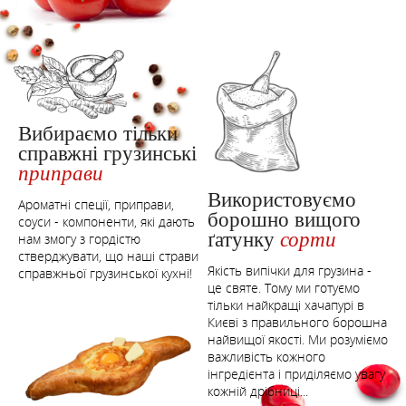
Вибираємо тільки
справжні грузинські
приправи
Використовуємо
Ароматні спеції, приправи,
борошно вищого
соуси - компоненти, які дають
ґатунку
сорти
нам змогу з гордістю
стверджувати, що наші страви
Якість випічки для грузина -
справжньої грузинської кухні!
це святе. Тому ми готуємо
тільки найкращі хачапурі в
Києві з правильного борошна
найвищої якості. Ми розуміємо
важливість кожного
інгредієнта і приділяємо увагу
кожній дрібниці...