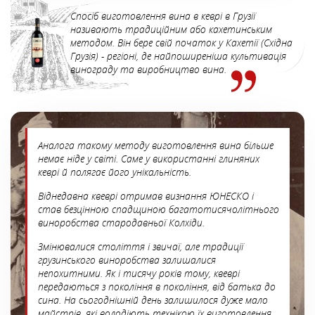
Спосіб виготовлення вина в кеврі в Грузії
називають традиційним або кахетинським
методом. Він бере свій початок у Кахетії (Східна
Грузія) - регіоні, де найпоширеніша культивація
винограду та виробництво вина.
Аналога такому методу виготовлення вина більше
немає ніде у світі. Саме у використанні глиняних
кеврі й полягає його унікальність.
Віднедавна квеврі отримав визнання ЮНЕСКО і
став безцінною спадщиною багатотисячолітнього
виноробства стародавньої Колхіди.
Змінювалися століття і звичаї, але традиції
грузинського виноробства залишалися
непохитними. Як і тисячу років тому, квеврі
передаються з покоління в покоління, від батька до
сина. На сьогоднішній день залишилося дуже мало
майстрів, які володіють технікою їх виготовлення.