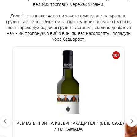
великих торгових мережах України.
Дорогі генацвале, якщо ви хочете скуштувати натуральне
грузинське вино, з букетом запаморочливих ароматів і запахів,
що ввібрало дух родючої грузинської землі, сміливо довіртеся
нам - ми пропонуємо вибір вин, які вас насолодять і додадуть
море бадьорості!
18+
ПРЕМІАЛЬНІ ВИНА КВЕВРІ "РКАЦИТЕЛІ" (БІЛЕ СУХЕ)
/ TM TAMADA