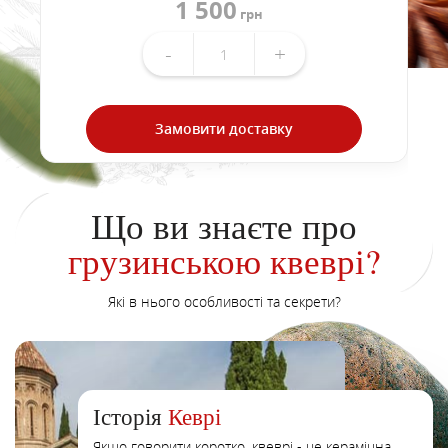
1 500
грн
-
+
Замовити доставку
Що ви знаєте про
грузинською квеврі?
Які в нього особливості та секрети?
Історія
Кеврі
Якщо говорити коротко, квеврі - це керамічна