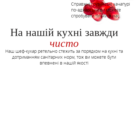
Справжні грузинські хачапурі
по-аджарськи ви можете
спробувати тільки в нас.
На нашій кухні завжди
чисто
Наш шеф-кухар ретельно стежить за порядком на кухні та
дотриманням санітарних норм, тож ви можете бути
впевнені в нашій якості