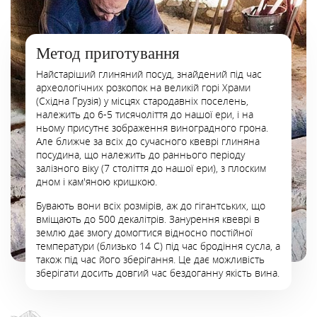
Метод приготування
Найстаріший глиняний посуд, знайдений під час
археологічних розкопок на великій горі Храми
(Східна Грузія) у місцях стародавніх поселень,
належить до 6-5 тисячоліття до нашої ери, і на
ньому присутнє зображення виноградного грона.
Але ближче за всіх до сучасного квеврі глиняна
посудина, що належить до раннього періоду
залізного віку (7 століття до нашої ери), з плоским
дном і кам'яною кришкою.
Бувають вони всіх розмірів, аж до гігантських, що
вміщають до 500 декалітрів. Занурення квеврі в
землю дає змогу домогтися відносно постійної
температури (близько 14 С) під час бродіння сусла, а
також під час його зберігання. Це дає можливість
зберігати досить довгий час бездоганну якість вина.