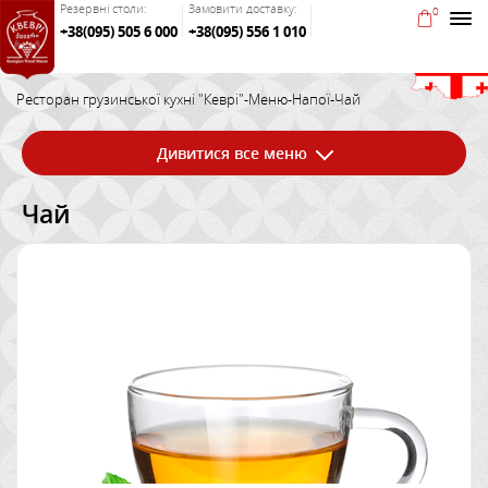
Резервні столи:
Замовити доставку:
0
+38(095) 505 6 000
+38(095) 556 1 010
Ресторан грузинської кухні "Кеврі"
-
Меню
-
Напої
-
Чай
Дивитися все меню
Чай