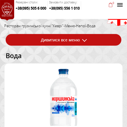
Резервні столи:
Замовити доставку:
0
+38(095) 505 6 000
+38(095) 556 1 010
Ресторан грузинської кухні "Кеврі"
-
Меню
-
Напої
-
Вода
Дивитися все меню
Вода