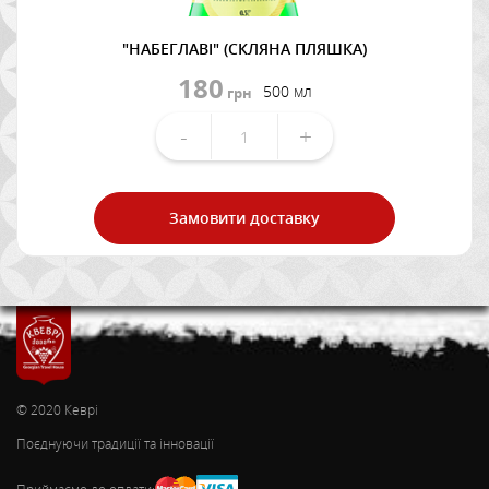
"НАБЕГЛАВІ" (СКЛЯНА ПЛЯШКА)
180
500 мл
грн
-
+
Замовити доставку
© 2020 Кеврі
Поєднуючи традиції та інновації
Приймаємо до оплати: