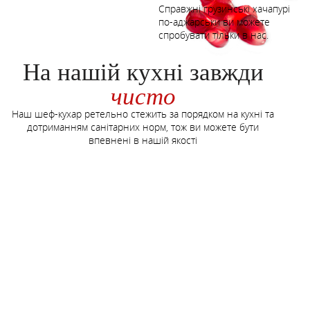
Справжні грузинські хачапурі
по-аджарськи ви можете
спробувати тільки в нас.
На нашій кухні завжди
чисто
Наш шеф-кухар ретельно стежить за порядком на кухні та
дотриманням санітарних норм, тож ви можете бути
впевнені в нашій якості