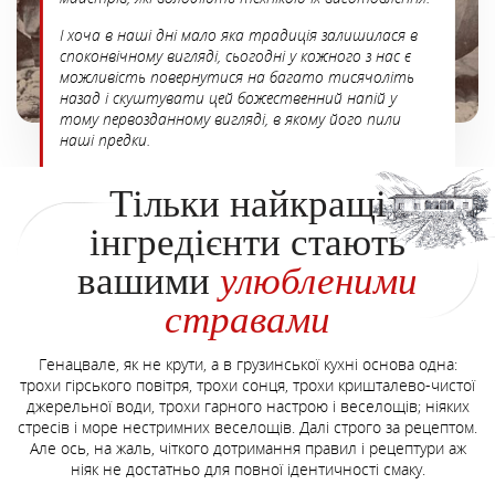
І хоча в наші дні мало яка традиція залишилася в
споконвічному вигляді, сьогодні у кожного з нас є
можливість повернутися на багато тисячоліть
назад і скуштувати цей божественний напій у
тому первозданному вигляді, в якому його пили
наші предки.
Тільки найкращі
інгредієнти стають
вашими
улюбленими
стравами
Генацвале, як не крути, а в грузинської кухні основа одна:
трохи гірського повітря, трохи сонця, трохи кришталево-чистої
джерельної води, трохи гарного настрою і веселощів; ніяких
стресів і море нестримних веселощів. Далі строго за рецептом.
Але ось, на жаль, чіткого дотримання правил і рецептури аж
ніяк не достатньо для повної ідентичності смаку.