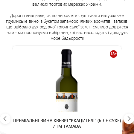
великих торгових мережах України.
Дорогі генацвале, якщо ви хочете скуштувати натуральне
грузинське вино, з букетом запаморочливих ароматів і запахів,
що ввібрало дух родючої грузинської землі, сміливо довіртеся
нам - ми пропонуємо вибір вин, які вас насолодять і додадуть
море бадьорості!
18+
ПРЕМІАЛЬНІ ВИНА КВЕВРІ "РКАЦИТЕЛІ" (БІЛЕ СУХЕ)
/ TM TAMADA