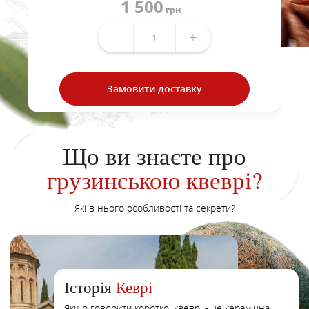
1 500
грн
-
+
Замовити доставку
Що ви знаєте про
грузинською квеврі?
Які в нього особливості та секрети?
Історія
Кеврі
Якщо говорити коротко, квеврі - це керамічна