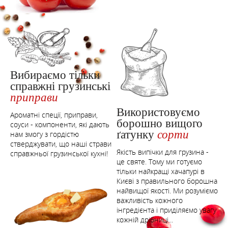
Вибираємо тільки
справжні грузинські
приправи
Використовуємо
Ароматні спеції, приправи,
борошно вищого
соуси - компоненти, які дають
ґатунку
сорти
нам змогу з гордістю
стверджувати, що наші страви
Якість випічки для грузина -
справжньої грузинської кухні!
це святе. Тому ми готуємо
тільки найкращі хачапурі в
Києві з правильного борошна
найвищої якості. Ми розуміємо
важливість кожного
інгредієнта і приділяємо увагу
кожній дрібниці...