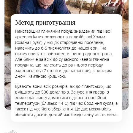
Метод приготування
Найстаріший глиняний посуд, знайдений під час
археологічних розкопок на великій горі Храми
(Східна Грузія) у місцях стародавніх поселень,
належить до 6-5 тисячоліття до нашої ери, і на
ньому присутнє зображення виноградного грона.
Але ближче за всіх до сучасного квеврі глиняна
посудина, що належить до раннього періоду
залізного віку (7 століття до нашої ери), з плоским
дном і кам'яною кришкою.
Бувають вони всіх розмірів, аж до гігантських, що
вміщають до 500 декалітрів. Занурення квеврі в
землю дає змогу домогтися відносно постійної
температури (близько 14 С) під час бродіння сусла, а
також під час його зберігання. Це дає можливість
зберігати досить довгий час бездоганну якість вина.