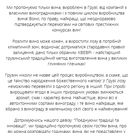
-
-
+
+
Ми пропонуємо тільки вина, вироблені в Грузії, від компаній з
-
-
-
+
+
+
власними виноградниками і з повним циклом виробництва
вина! Вони, по праву, найкращі, що неодноразово
підтверджується перемогами на світових престижних
Замовити доставку
Замовити доставку
конкурсах вин!
Замовити доставку
Замовити доставку
Замовити доставку
Розлити вино може кожен, а виростити лозу в потрібній
кліматичній зоні, водночас дотриматися стародавніх правил
залицяння, дано тільки обраним. КВЕВРІ - найстаріший
грузинський традиційний метод виготовлення вина у великих
глиняних глечиках!
Грузин ніколи не назве цей процес виробництвом, а скаже, що
це таїнство народження божественного напою! У Грузії лозу
неможливо перевезти з одного регіону в інший. При спробі
вирощувати ягоди в інших природних умовах змінюються
аромат, смак і характер вина. Найчастіше, вони всі є
автохтонними сортами винограду, і те вино найкраще, яке
зібрано з винограду в маленькому селі свого ж найменування!
Дотримуючись нашого девізу: "Поєднуючи традиції та
інновації!", ми традиційно пропонуємо своїм гостям вина, про
які можна розповідати годинами, вина, які не представлені у