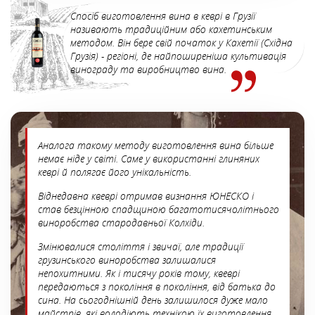
Спосіб виготовлення вина в кеврі в Грузії
називають традиційним або кахетинським
методом. Він бере свій початок у Кахетії (Східна
Грузія) - регіоні, де найпоширеніша культивація
винограду та виробництво вина.
Аналога такому методу виготовлення вина більше
немає ніде у світі. Саме у використанні глиняних
кеврі й полягає його унікальність.
Віднедавна квеврі отримав визнання ЮНЕСКО і
став безцінною спадщиною багатотисячолітнього
виноробства стародавньої Колхіди.
Змінювалися століття і звичаї, але традиції
грузинського виноробства залишалися
непохитними. Як і тисячу років тому, квеврі
передаються з покоління в покоління, від батька до
сина. На сьогоднішній день залишилося дуже мало
майстрів, які володіють технікою їх виготовлення.