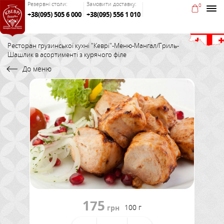
Резервні столи:
Замовити доставку:
0
+38(095) 505 6 000
+38(095) 556 1 010
Ресторан грузинської кухні "Кеврі"
-
Меню
-
Мангал/Гриль
-
Шашлик в асортименті з курячого філе
До меню
175
100 г
грн