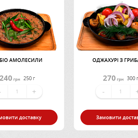
БІО АМОЛЕСИЛИ
ОДЖАХУРІ З ГРИ
240
270
250 г
300 
грн
грн
-
+
-
мовити доставку
Замовити доста