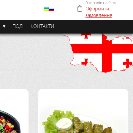
0 товарів на
0
грн
Оформити
замовлення
И ▼
ПОДІЇ
КОНТАКТИ