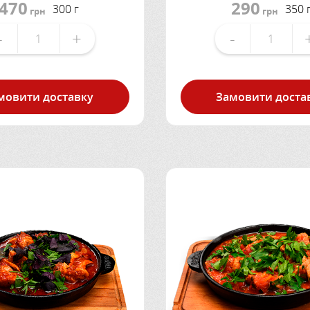
470
290
300 г
350 
грн
грн
-
+
-
мовити доставку
Замовити доста