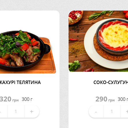
АХУРІ ТЕЛЯТИНА
СОКО-СУЛУГУН
320
290
300 г
300 
грн
грн
-
+
-