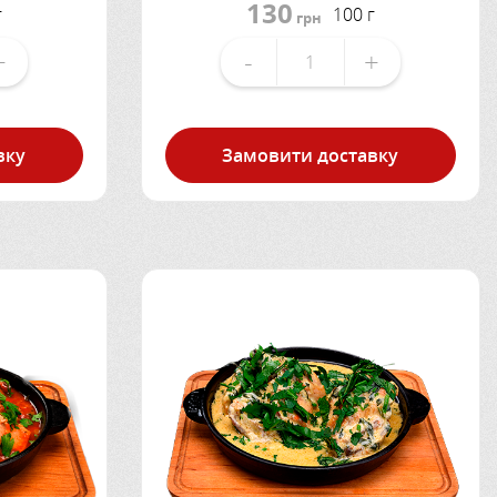
130
г
100 г
грн
+
-
+
вку
Замовити доставку