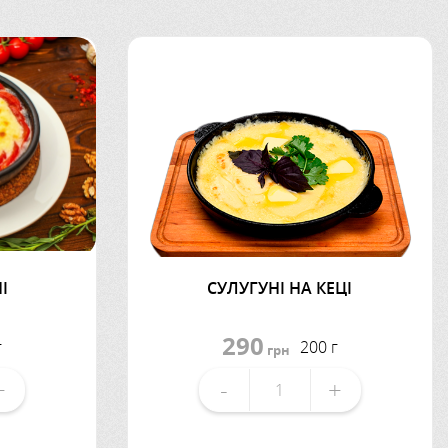
І
СУЛУГУНІ НА КЕЦІ
290
г
200 г
грн
+
-
+