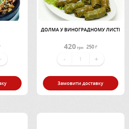
ДОЛМА У ВИНОГРАДНОМУ ЛИСТІ
420
г
250 г
грн
+
-
+
вку
Замовити доставку