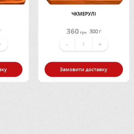
ЧКМЕРУЛІ
360
г
300 г
грн
+
-
+
вку
Замовити доставку