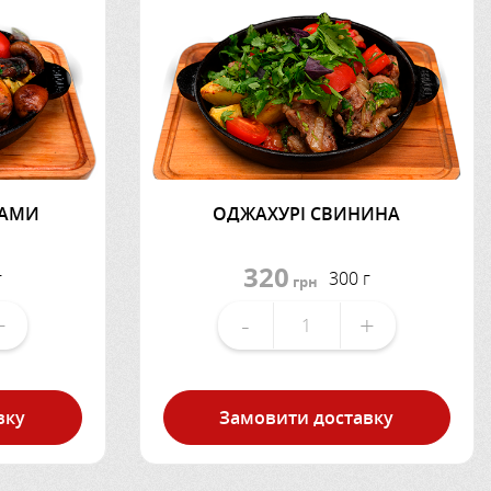
БАМИ
ОДЖАХУРІ СВИНИНА
320
г
300 г
грн
+
-
+
вку
Замовити доставку