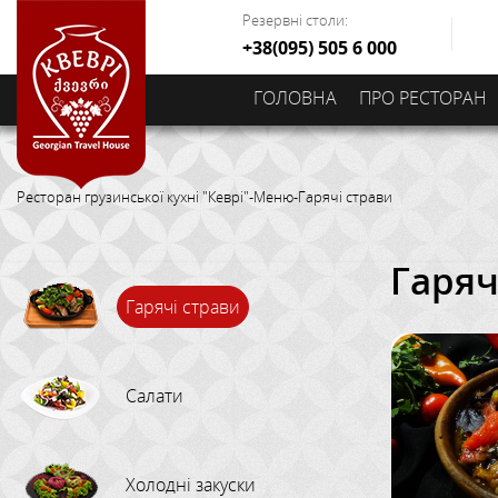
Резервні столи:
+38(095) 505 6 000
ГОЛОВНА
ПРО РЕСТОРАН
Ресторан грузинської кухні "Кеврі"
-
Меню
-
Гарячі страви
Гаряч
Гарячі страви
Салати
Холодні закуски