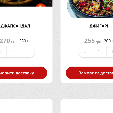
АДЖАПСАНДАЛ
ДЖИГАРІ
270
255
250 г
300 
грн
грн
-
+
-
мовити доставку
Замовити доста