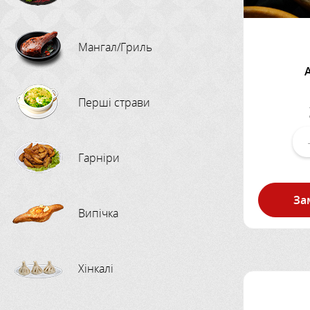
Мангал/Гриль
Перші страви
Гарніри
За
Випічка
Хінкалі