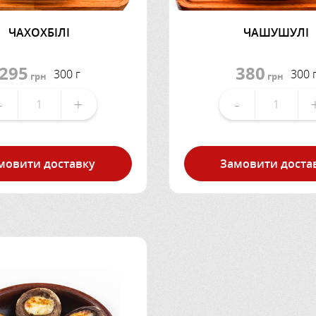
ЧАХОХБІЛІ
ЧАШУШУЛІ
295
380
300 г
300 
грн
грн
-
+
-
мовити доставку
Замовити доста