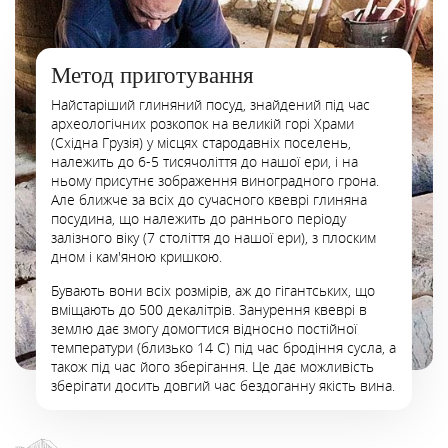
Метод приготування
Найстаріший глиняний посуд, знайдений під час
археологічних розкопок на великій горі Храми
(Східна Грузія) у місцях стародавніх поселень,
належить до 6-5 тисячоліття до нашої ери, і на
ньому присутнє зображення виноградного грона.
Але ближче за всіх до сучасного квеврі глиняна
посудина, що належить до раннього періоду
залізного віку (7 століття до нашої ери), з плоским
дном і кам'яною кришкою.
Бувають вони всіх розмірів, аж до гігантських, що
вміщають до 500 декалітрів. Занурення квеврі в
землю дає змогу домогтися відносно постійної
температури (близько 14 С) під час бродіння сусла, а
також під час його зберігання. Це дає можливість
зберігати досить довгий час бездоганну якість вина.