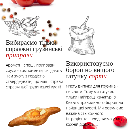
Вибираємо тільки
справжні грузинські
приправи
Використовуємо
Ароматні спеції, приправи,
борошно вищого
соуси - компоненти, які дають
ґатунку
сорти
нам змогу з гордістю
стверджувати, що наші страви
Якість випічки для грузина -
справжньої грузинської кухні!
це святе. Тому ми готуємо
тільки найкращі хачапурі в
Києві з правильного борошна
найвищої якості. Ми розуміємо
важливість кожного
інгредієнта і приділяємо увагу
кожній дрібниці...