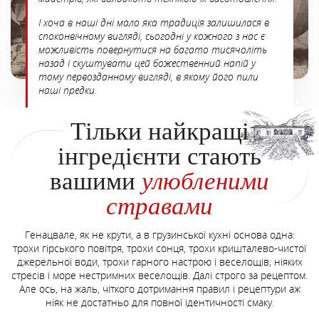
І хоча в наші дні мало яка традиція залишилася в
споконвічному вигляді, сьогодні у кожного з нас є
можливість повернутися на багато тисячоліть
назад і скуштувати цей божественний напій у
тому первозданному вигляді, в якому його пили
наші предки.
Тільки найкращі
інгредієнти стають
вашими
улюбленими
стравами
Генацвале, як не крути, а в грузинської кухні основа одна:
трохи гірського повітря, трохи сонця, трохи кришталево-чистої
джерельної води, трохи гарного настрою і веселощів; ніяких
стресів і море нестримних веселощів. Далі строго за рецептом.
Але ось, на жаль, чіткого дотримання правил і рецептури аж
ніяк не достатньо для повної ідентичності смаку.