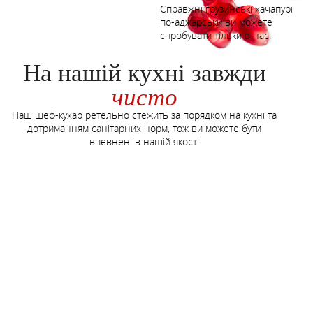
Справжні грузинські хачапурі
по-аджарськи ви можете
спробувати тільки в нас.
На нашій кухні завжди
чисто
Наш шеф-кухар ретельно стежить за порядком на кухні та
дотриманням санітарних норм, тож ви можете бути
впевнені в нашій якості