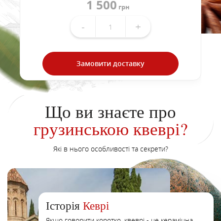
1 500
грн
-
+
Замовити доставку
Що ви знаєте про
грузинською квеврі?
Які в нього особливості та секрети?
Історія
Кеврі
Якщо говорити коротко, квеврі - це керамічна