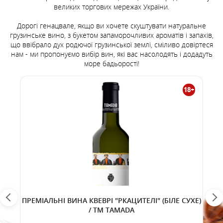
великих торгових мережах України.
Дорогі генацвале, якщо ви хочете скуштувати натуральне
грузинське вино, з букетом запаморочливих ароматів і запахів,
що ввібрало дух родючої грузинської землі, сміливо довіртеся
нам - ми пропонуємо вибір вин, які вас насолодять і додадуть
море бадьорості!
18+
ПРЕМІАЛЬНІ ВИНА КВЕВРІ "РКАЦИТЕЛІ" (БІЛЕ СУХЕ)
/ TM TAMADA