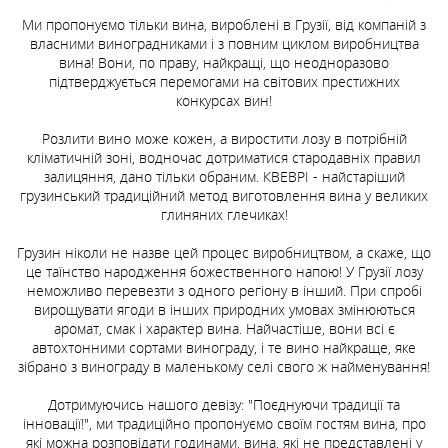
-
-
+
+
Ми пропонуємо тільки вина, вироблені в Грузії, від компаній з
-
-
-
+
+
+
власними виноградниками і з повним циклом виробництва
вина! Вони, по праву, найкращі, що неодноразово
підтверджується перемогами на світових престижних
Замовити доставку
Замовити доставку
конкурсах вин!
Замовити доставку
Замовити доставку
Замовити доставку
Розлити вино може кожен, а виростити лозу в потрібній
кліматичній зоні, водночас дотриматися стародавніх правил
залицяння, дано тільки обраним. КВЕВРІ - найстаріший
грузинський традиційний метод виготовлення вина у великих
глиняних глечиках!
Грузин ніколи не назве цей процес виробництвом, а скаже, що
це таїнство народження божественного напою! У Грузії лозу
неможливо перевезти з одного регіону в інший. При спробі
вирощувати ягоди в інших природних умовах змінюються
аромат, смак і характер вина. Найчастіше, вони всі є
автохтонними сортами винограду, і те вино найкраще, яке
зібрано з винограду в маленькому селі свого ж найменування!
Дотримуючись нашого девізу: "Поєднуючи традиції та
інновації!", ми традиційно пропонуємо своїм гостям вина, про
які можна розповідати годинами, вина, які не представлені у