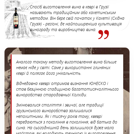
Спосіб виготовлення вина в кеврі в Грузії
називають традиційним або кахетинським
методом. Він бере свій початок у Кахетії (Східна
Грузія) - регіоні, де найпоширеніша культивація
винограду та виробництво вина.
Аналога такому методу виготовлення вина більше
немає ніде у світі. Саме у використанні глиняних
кеврі й полягає його унікальність.
Віднедавна квеврі отримав визнання ЮНЕСКО і
став безцінною спадщиною багатотисячолітнього
виноробства стародавньої Колхіди.
Змінювалися століття і звичаї, але традиції
грузинського виноробства залишалися
непохитними. Як і тисячу років тому, квеврі
передаються з покоління в покоління, від батька до
сина. На сьогоднішній день залишилося дуже мало
майстрів, які володіють технікою їх виготовлення.