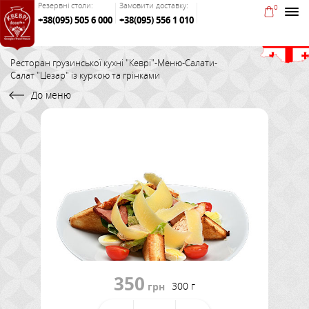
Резервні столи:
Замовити доставку:
0
+38(095) 505 6 000
+38(095) 556 1 010
Ресторан грузинської кухні "Кеврі"
-
Меню
-
Салати
-
Салат "Цезар" із куркою та грінками
До меню
350
300 г
грн