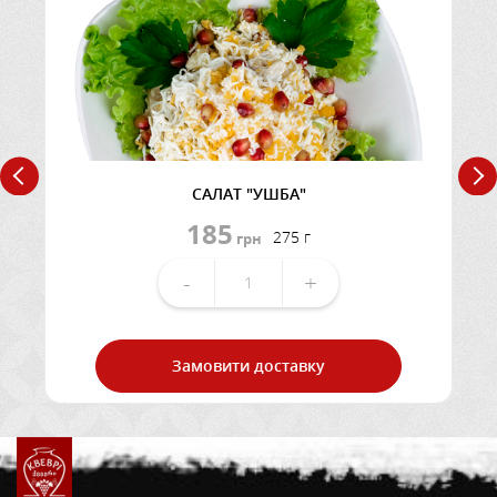
САЛАТ "УШБА"
185
275 г
грн
-
+
Замовити доставку