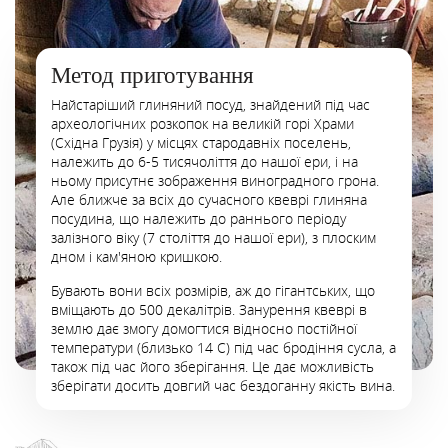
Метод приготування
Найстаріший глиняний посуд, знайдений під час
археологічних розкопок на великій горі Храми
(Східна Грузія) у місцях стародавніх поселень,
належить до 6-5 тисячоліття до нашої ери, і на
ньому присутнє зображення виноградного грона.
Але ближче за всіх до сучасного квеврі глиняна
посудина, що належить до раннього періоду
залізного віку (7 століття до нашої ери), з плоским
дном і кам'яною кришкою.
Бувають вони всіх розмірів, аж до гігантських, що
вміщають до 500 декалітрів. Занурення квеврі в
землю дає змогу домогтися відносно постійної
температури (близько 14 С) під час бродіння сусла, а
також під час його зберігання. Це дає можливість
зберігати досить довгий час бездоганну якість вина.