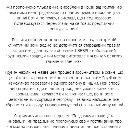
-
-
+
+
Ми пропонуємо тільки вина, вироблені в Грузії, від компаній з
-
-
-
+
+
+
власними виноградниками і з повним циклом виробництва
вина! Вони, по праву, найкращі, що неодноразово
підтверджується перемогами на світових престижних
Замовити доставку
Замовити доставку
конкурсах вин!
Замовити доставку
Замовити доставку
Замовити доставку
Розлити вино може кожен, а виростити лозу в потрібній
кліматичній зоні, водночас дотриматися стародавніх правил
залицяння, дано тільки обраним. КВЕВРІ - найстаріший
грузинський традиційний метод виготовлення вина у великих
глиняних глечиках!
Грузин ніколи не назве цей процес виробництвом, а скаже, що
це таїнство народження божественного напою! У Грузії лозу
неможливо перевезти з одного регіону в інший. При спробі
вирощувати ягоди в інших природних умовах змінюються
аромат, смак і характер вина. Найчастіше, вони всі є
автохтонними сортами винограду, і те вино найкраще, яке
зібрано з винограду в маленькому селі свого ж найменування!
Дотримуючись нашого девізу: "Поєднуючи традиції та
інновації!", ми традиційно пропонуємо своїм гостям вина, про
які можна розповідати годинами, вина, які не представлені у