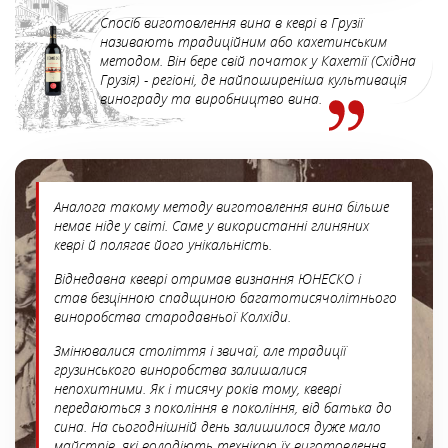
Спосіб виготовлення вина в кеврі в Грузії
називають традиційним або кахетинським
методом. Він бере свій початок у Кахетії (Східна
Грузія) - регіоні, де найпоширеніша культивація
винограду та виробництво вина.
Аналога такому методу виготовлення вина більше
немає ніде у світі. Саме у використанні глиняних
кеврі й полягає його унікальність.
Віднедавна квеврі отримав визнання ЮНЕСКО і
став безцінною спадщиною багатотисячолітнього
виноробства стародавньої Колхіди.
Змінювалися століття і звичаї, але традиції
грузинського виноробства залишалися
непохитними. Як і тисячу років тому, квеврі
передаються з покоління в покоління, від батька до
сина. На сьогоднішній день залишилося дуже мало
майстрів, які володіють технікою їх виготовлення.