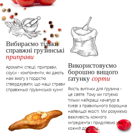
Вибираємо тільки
справжні грузинські
приправи
Використовуємо
Ароматні спеції, приправи,
борошно вищого
соуси - компоненти, які дають
ґатунку
сорти
нам змогу з гордістю
стверджувати, що наші страви
Якість випічки для грузина -
справжньої грузинської кухні!
це святе. Тому ми готуємо
тільки найкращі хачапурі в
Києві з правильного борошна
найвищої якості. Ми розуміємо
важливість кожного
інгредієнта і приділяємо увагу
кожній дрібниці...