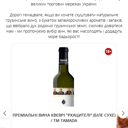
великих торгових мережах України.
Дорогі генацвале, якщо ви хочете скуштувати натуральне
грузинське вино, з букетом запаморочливих ароматів і запахів,
що ввібрало дух родючої грузинської землі, сміливо довіртеся
нам - ми пропонуємо вибір вин, які вас насолодять і додадуть
море бадьорості!
18+
ПРЕМІАЛЬНІ ВИНА КВЕВРІ "РКАЦИТЕЛІ" (БІЛЕ СУХЕ)
/ TM TAMADA