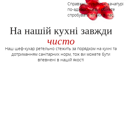
Справжні грузинські хачапурі
по-аджарськи ви можете
спробувати тільки в нас.
На нашій кухні завжди
чисто
Наш шеф-кухар ретельно стежить за порядком на кухні та
дотриманням санітарних норм, тож ви можете бути
впевнені в нашій якості