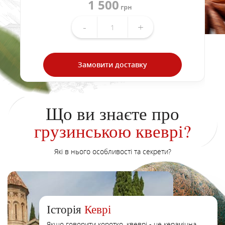
1 500
грн
-
+
Замовити доставку
Що ви знаєте про
грузинською квеврі?
Які в нього особливості та секрети?
Історія
Кеврі
Якщо говорити коротко, квеврі - це керамічна