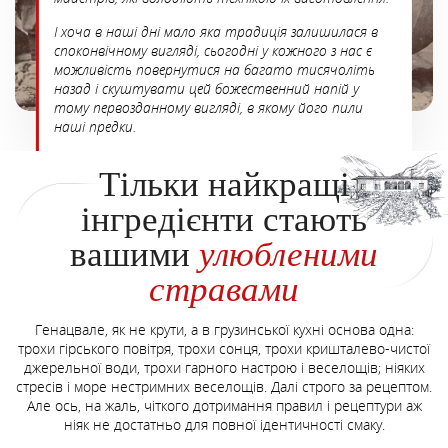
І хоча в наші дні мало яка традиція залишилася в
споконвічному вигляді, сьогодні у кожного з нас є
можливість повернутися на багато тисячоліть
назад і скуштувати цей божественний напій у
тому первозданному вигляді, в якому його пили
наші предки.
Тільки найкращі
інгредієнти стають
вашими
улюбленими
стравами
Генацвале, як не крути, а в грузинської кухні основа одна:
трохи гірського повітря, трохи сонця, трохи кришталево-чистої
джерельної води, трохи гарного настрою і веселощів; ніяких
стресів і море нестримних веселощів. Далі строго за рецептом.
Але ось, на жаль, чіткого дотримання правил і рецептури аж
ніяк не достатньо для повної ідентичності смаку.