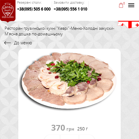
Резервні столи:
Замовити доставку:
0
+38(095) 505 6 000
+38(095) 556 1 010
Ресторан грузинської кухні "Кеврі"
-
Меню
-
Холодні закуски
-
М'ясна дошка по-домашньому
До меню
370
250 г
грн